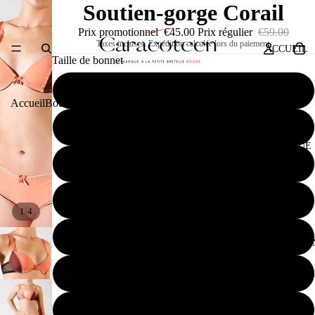
Soutien-gorge Corail
Prix promotionnel
€45.00
Prix régulier
€59.00
Taxes incluses. Expédition calculée lors du paiement.
ACCUEIL
Taille de bonnet
70A
Accueil
Boutique
Caracoteen
Press
Contact
75A
BOUTIQUE
80A
85A
/
1
4
90A
CARACOTEE
80B
85B