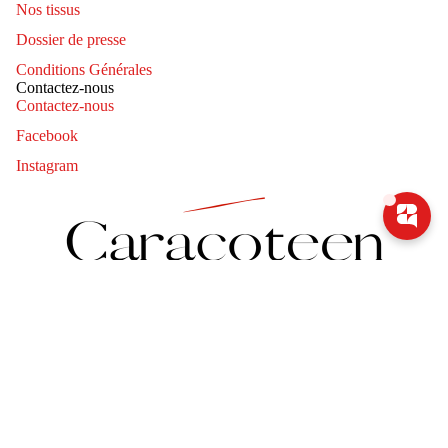
Nos tissus
Dossier de presse
Conditions Générales
Contactez-nous
Contactez-nous
Facebook
Instagram
Coordonnées
Politique de remboursement
Politique de confidentialité
Conditions d’utilisation
Politique d’expédition
Mentions légales
Conditions générales de vente
Facebook
Instagram
© 2026
Caracoteen
,
Commerce électronique propulsé par Shopify
Conditions générales et politiques