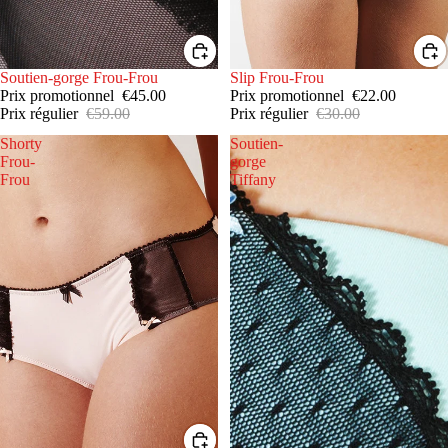
PROMOTION
Soutien-gorge Frou-Frou
PROMOTION
Slip Frou-Frou
Prix promotionnel
€45.00
Prix promotionnel
€22.00
Prix régulier
€59.00
Prix régulier
€30.00
Shorty
Soutien-
Frou-
gorge
Frou
Tiffany