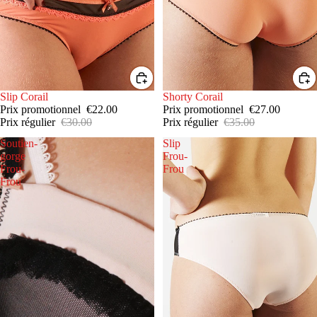
PROMOTION
Slip Corail
PROMOTION
Shorty Corail
Prix promotionnel
€22.00
Prix promotionnel
€27.00
Prix régulier
€30.00
Prix régulier
€35.00
Soutien-
Slip
gorge
Frou-
Frou-
Frou
Frou