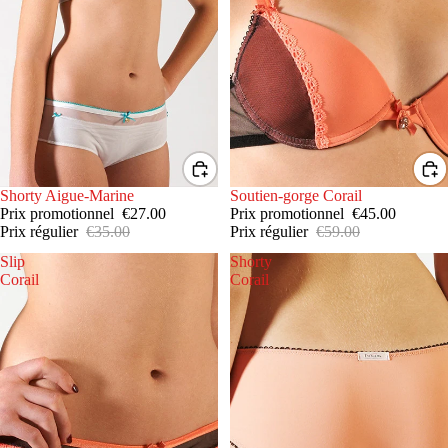
PROMOTION
Shorty Aigue-Marine
PROMOTION
Soutien-gorge Corail
Prix promotionnel
€27.00
Prix promotionnel
€45.00
Prix régulier
€35.00
Prix régulier
€59.00
Slip
Shorty
Corail
Corail