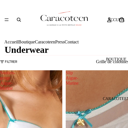
ACCUEIL
Accueil
Boutique
Caracoteen
Press
Contact
Underwear
BOUTIQUE
Grille de colonne
FILTRER
Soutien-
Slip
gorge
Aigue-
Aigue-
Marine
Marine
CARACOTEE