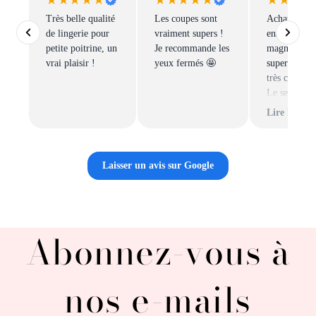
★★★★★
★★★★★
★★★★
Très belle qualité
Les coupes sont
Achat au top
de lingerie pour
vraiment supers !
ensembles s
petite poitrine, un
Je recommande les
magnifiques
vrai plaisir !
yeux fermés 🤩
super qualité
très confort
Le service e
rapide et sé
Lire la suit
Une boutiqu
lingerie que
recommand
Laisser un avis sur Google
vivement .
Abonnez-vous à
nos e-mails