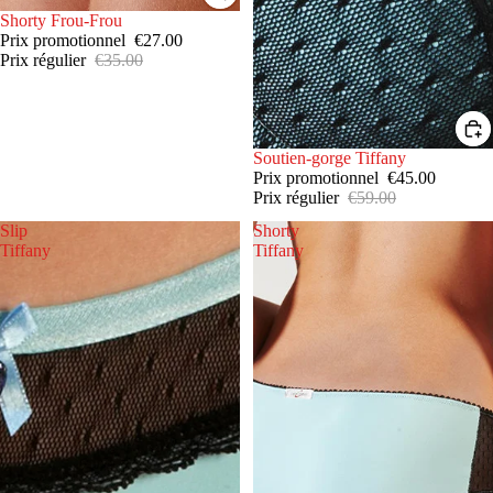
PROMOTION
Shorty Frou-Frou
Prix promotionnel
€27.00
Prix régulier
€35.00
PROMOTION
Soutien-gorge Tiffany
Prix promotionnel
€45.00
Prix régulier
€59.00
Slip
Shorty
Tiffany
Tiffany