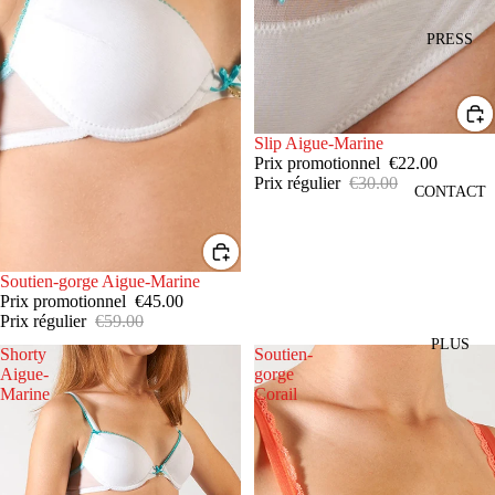
PRESS
PROMOTION
Slip Aigue-Marine
Prix promotionnel
€22.00
Prix régulier
€30.00
CONTACT
PROMOTION
Soutien-gorge Aigue-Marine
Prix promotionnel
€45.00
Prix régulier
€59.00
PLUS
Shorty
Soutien-
Aigue-
gorge
Marine
Corail