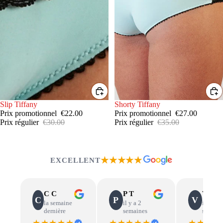
PROMOTION
Slip Tiffany
PROMOTION
Shorty Tiffany
Prix promotionnel
€22.00
Prix promotionnel
€27.00
Prix régulier
€30.00
Prix régulier
€35.00
★★★★★
EXCELLENT
C C
P T
V B
C
P
V
la semaine
il y a 2
il y a 2
dernière
semaines
semain