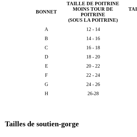
TAILLE DE POITRINE
MOINS TOUR DE
TA
BONNET
POITRINE
(SOUS LA POITRINE)
A
12 - 14
B
14 - 16
C
16 - 18
D
18 - 20
E
20 - 22
F
22 - 24
G
24 - 26
H
26-28
Tailles de soutien-gorge