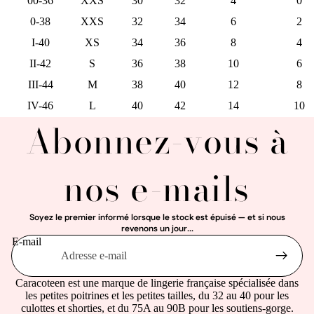
00-36
XXS
30
32
4
0
0-38
XXS
32
34
6
2
I-40
XS
34
36
8
4
II-42
S
36
38
10
6
III-44
M
38
40
12
8
IV-46
L
40
42
14
10
Abonnez-vous à
nos e-mails
Soyez le premier informé lorsque le stock est épuisé — et si nous
revenons un jour...
E-mail
Caracoteen est une marque de lingerie française spécialisée dans
les petites poitrines et les petites tailles, du 32 au 40 pour les
culottes et shorties, et du 75A au 90B pour les soutiens-gorge.